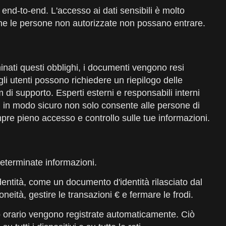
a end-to-end. L'accesso ai dati sensibili è molto
e che le persone non autorizzate non possano entrare.
minati questi obblighi, i documenti vengono resi
li utenti possono richiedere un riepilogo delle
 di supporto. Esperti esterni e responsabili interni
ti in modo sicuro non solo consente alle persone di
mpre pieno accesso e controllo sulle tue informazioni.
 determinate informazioni.
dentità, come un documento d'identità rilasciato dal
eità, gestire le transazioni € e fermare le frodi.
 fuso orario vengono registrate automaticamente. Ciò