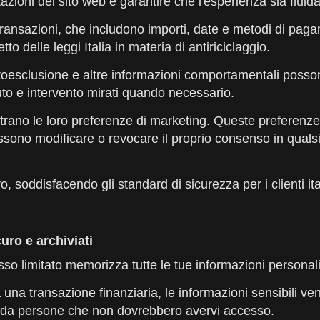
zioni del sito web e garantire che l'esperienza sia fluida su
lle transazioni, che includono importi, date e metodi di p
o delle leggi Italia in materia di antiriciclaggio.
autoesclusione e altre informazioni comportamentali posso
 aiuto e intervento mirati quando necessario.
rano le loro preferenze di marketing. Queste preferenze
 possono modificare o revocare il proprio consenso in qual
, soddisfacendo gli standard di sicurezza per i clienti ita
uro e archiviati
so limitato memorizza tutte le tue informazioni personali
a una transazione finanziaria, le informazioni sensibili ve
i da persone che non dovrebbero avervi accesso.