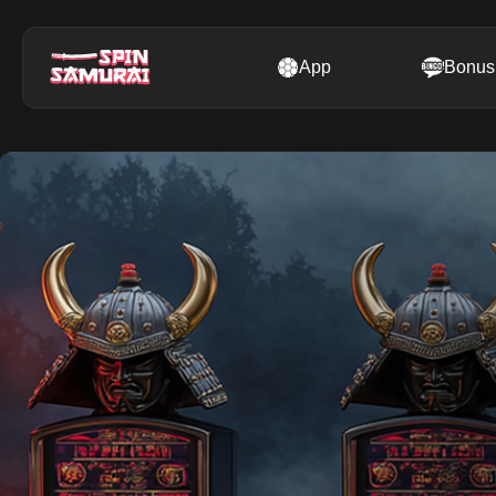
App
Bonus