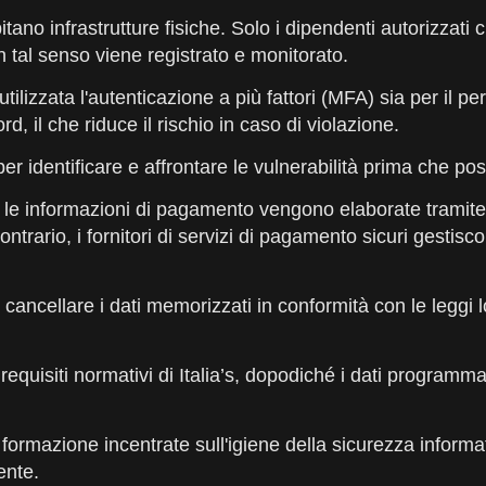
pitano infrastrutture fisiche. Solo i dipendenti autorizzat
 tal senso viene registrato e monitorato.
izzata l'autenticazione a più fattori (MFA) sia per il pers
, il che riduce il rischio in caso di violazione.
r identificare e affrontare le vulnerabilità prima che po
e le informazioni di pagamento vengono elaborate tramite
rario, i fornitori di servizi di pagamento sicuri gestisco
 cancellare i dati memorizzati in conformità con le leggi 
requisiti normativi di Italia’s, dopodiché i dati programma
 formazione incentrate sull'igiene della sicurezza inform
ente.