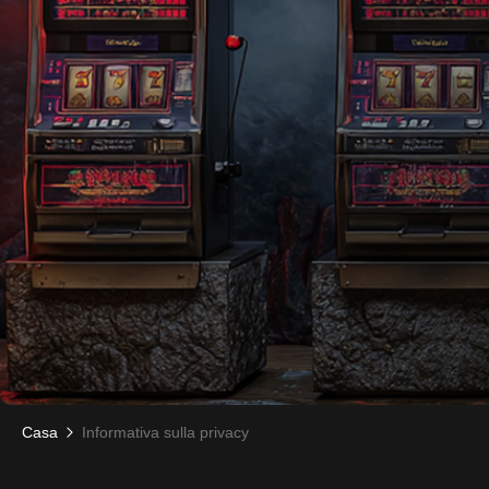
Casa
Informativa sulla privacy