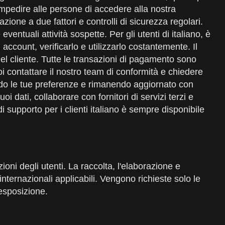
impedire alle persone di accedere alla nostra
azione a due fattori e controlli di sicurezza regolari.
entuali attività sospette. Per gli utenti di italiano, è
account, verificarlo e utilizzarlo costantemente. Il
del cliente. Tutte le transazioni di pagamento sono
oi contattare il nostro team di conformità e chiedere
tendo le tue preferenze e rimanendo aggiornato con
 dati, collaborare con fornitori di servizi terzi e
 supporto per i clienti italiano è sempre disponibile
oni degli utenti. La raccolta, l'elaborazione e
 internazionali applicabili. Vengono richieste solo le
 esposizione.